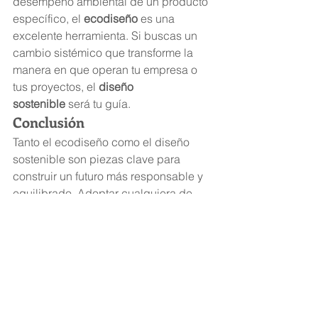
desempeño ambiental de un producto 
específico, el 
ecodiseño
 es una 
excelente herramienta. Si buscas un 
cambio sistémico que transforme la 
manera en que operan tu empresa o 
tus proyectos, el 
diseño 
sostenible
 será tu guía.
Conclusión
Tanto el ecodiseño como el diseño 
sostenible son piezas clave para 
construir un futuro más responsable y 
equilibrado. Adoptar cualquiera de 
estas prácticas no solo mejora la 
competitividad en el mercado actual, 
donde los consumidores valoran la 
sostenibilidad, sino que también 
contribuye al bienestar del planeta y 
de las personas.