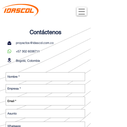
Contáctenos
proyectos@idascol.com.co
+57 302 6038711
Bogotá, Colombia