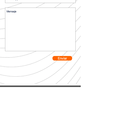
Enviar
E-
mail:
proyectos@idascol.c
om.co