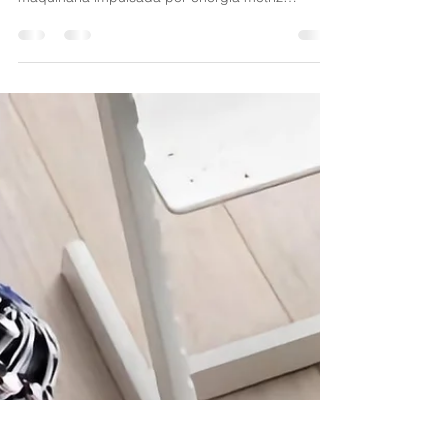
IDASCOL SAS
2 may 2021
3 min de lectura
Historia de la tecnología CNC
La explosiva expansión industrial desde
comienzos del siglo XX y el empleo masivo de
maquinaria impulsada por energía motriz
demandó una...