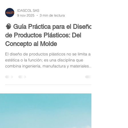
IDASCOL SAS
9 nov 2025
3 min de lectura
🧠 Guía Práctica para el Diseño
de Productos Plásticos: Del
Concepto al Molde
El diseño de productos plásticos no se limita a la
estética o la función; es una disciplina que
combina ingeniería, manufactura y materiales
para lograr piezas rentables, duraderas y
reproducibles a gran escala.Para un diseñador
de moldes, comprender cómo se comporta el
plástico desde el diseño hasta la inyección es