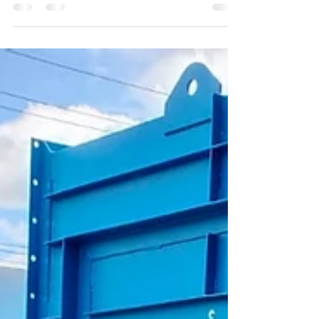
aire en la industria, hay un patrón que seguimos
encontrando una y otra vez: cuartos de máquinas
sin un sistema de ventilación diseñado para las
renovaciones reales que los equipos necesitan .
Compresores, secadores, sopladores, tableros
eléctricos… equipos críticos, de alta inversión,
operando en espacios donde el aire simplemente
no está siendo gestionado . Y cuando el aire
falla, todo emp