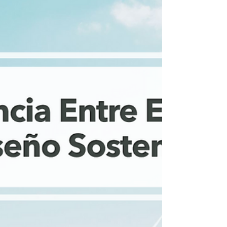
clave para crear moldes eficientes, duraderos y
fáciles de mantener. En esta guía práctica
abordamos los principios esenciales para
diseñar productos plásticos p