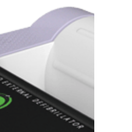
eficiente y bien diseñado es esencial. La
ventilación industrial y comercial no solo se trata
de mover aire; se trata de garantizar el confort
térmico, la seguridad y el rendimiento óptimo de
cada instalación . En IDASCOL , entendemos
estos desafíos desde la práctica.