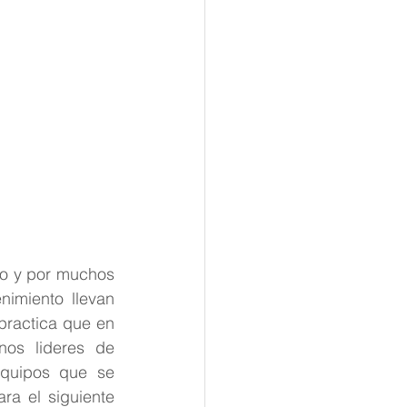
o y por muchos 
imiento llevan 
ractica que en 
os lideres de 
quipos que se 
a el siguiente 