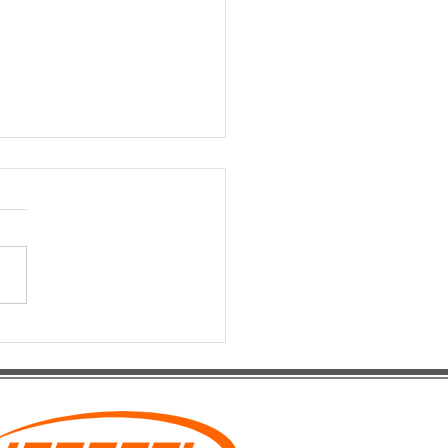
ía Práctica para el
ño de Productos
icos: Del Concepto al
de