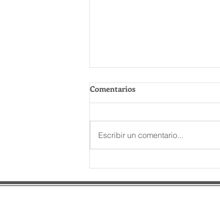
Comentarios
Escribir un comentario...
El cuarto de máquinas: el
gran olvidado de la
ventilación industrial
E-mail:
proyectos@idasco