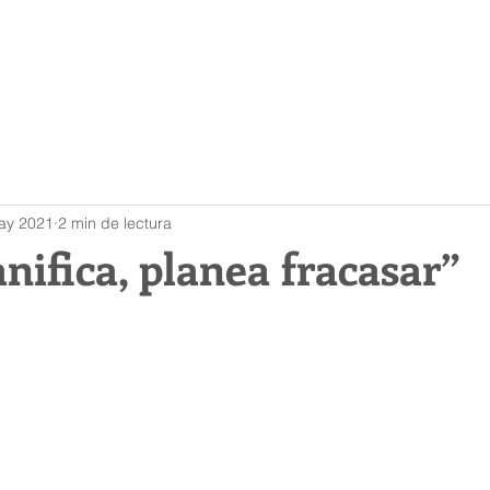
es Somos?
Diseño
Fabricación
Moldes
Venti
ay 2021
2 min de lectura
anifica, planea fracasar”