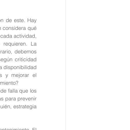
ón de este. Hay 
n considera qué 
cada actividad, 
requieren. La 
rario, debemos 
gún criticidad 
 disponibilidad 
s y mejorar el 
imiento?
e falla que los 
s para prevenir 
ién, estrategia 
ntenimiento. El 