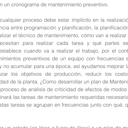
n un cronograma de mantenimiento preventivo.
cualquier proceso debe estar implícito en la realizaci
encia entre programación y planificación, la planificació
lizar el técnico de mantenimiento, cómo van a realizar 
cesitan para realizar cada tarea y qué partes se 
stablece cuando va a realizar el trabajo, por el cont
enimientos preventivos de un equipo con frecuencias se
 y no acumular para una época, así ayudamos mejorar la
nzar los objetivos de producción, reducir los costo
idad de la planta. ¿Como desarrollar un plan de Manten
proceso de análisis de criticidad de efectos de modos d
minará las tareas de mantenimiento requeridas necesaria
 Estas tareas se agrupan en frecuencias junto con qué, qu
r un estado (en línea o fuera de línea) a un plan de ma